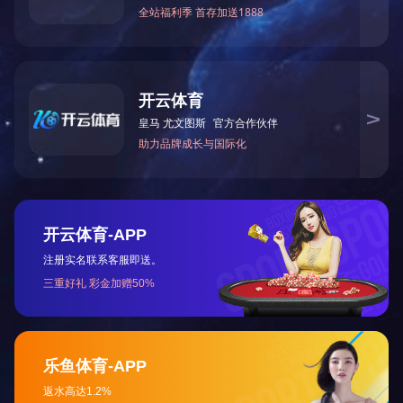
20多年经验的专家提
免费预约客户参观亲
供 企业信息化诊断
临 系统现场体验
免费申请试用

400-600-4155
1分钟快速体验
立即提交

400-600-4155
手机：134 3302 4712