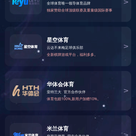
6、凡以任何方式登陆本网站或直接、间接使用本网站资料者，视为自愿接受本网站
7、本网站在此声明，在法律允许的范围内，不承担任何人士就使用或未能使用本
从属、特殊、惩罚性或惩戒性的损害赔偿（包括但不限于收益、预期利润的损失或
司法管辖地区供任何人士使用或分发给任何人士时会违反该司法管辖地区的法律或
内的任何监管规定时，则该等信息不宜在该司法管辖地区供该等任何人士使用或分
使用或分发本网站所提供信息的当地的规定。
8、本网站无法鉴别所上传图片或文字的知识版权，如无意中侵犯了哪个媒体或个
9、凡以任何方式或直接、间接使用本网站资料者，视为自愿接受本网站声明的约束
星空在线注册
|
开元平台
|
jbo竞博官方网站
|
乐竞官网
|
必一平
台
|
乐鱼网页版
|
开云手机入口
|
博鱼网页版登录界面
|
开云官
方网页版
|